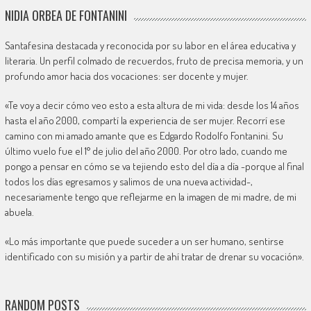
NIDIA ORBEA DE FONTANINI
Santafesina destacada y reconocida por su labor en el área educativa y
literaria. Un perfil colmado de recuerdos, fruto de precisa memoria, y un
profundo amor hacia dos vocaciones: ser docente y mujer.
«Te voy a decir cómo veo esto a esta altura de mi vida: desde los 14 años
hasta el año 2000, compartí la experiencia de ser mujer. Recorrí ese
camino con mi amado amante que es Edgardo Rodolfo Fontanini. Su
último vuelo fue el 1° de julio del año 2000. Por otro lado, cuando me
pongo a pensar en cómo se va tejiendo esto del día a día -porque al final
todos los días egresamos y salimos de una nueva actividad-,
necesariamente tengo que reflejarme en la imagen de mi madre, de mi
abuela.
«Lo más importante que puede suceder a un ser humano, sentirse
identificado con su misión y a partir de ahí tratar de drenar su vocación».
RANDOM POSTS