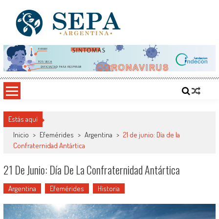
Saltar
al
contenido
SEPA Argentina
Sitio del Conocimiento, Cultura y Arte
Estás aquí
Inicio
>
Efemérides
>
Argentina
>
21 de junio: Día de la
Confraternidad Antártica
21 De Junio: Día De La Confraternidad Antártica
Argentina
Efemérides
Historia