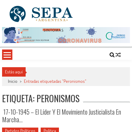
Saltar
al
contenido
SEPA Argentina
Sitio del Conocimiento, Cultura y Arte
Estás aquí
Inicio
>
Entradas etiquetadas "Peronismos"
ETIQUETA: PERONISMOS
17-10-1945 – El Líder Y El Movimiento Justicialista En
Marcha…
Partidos Políticos
Política