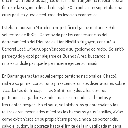
Una mirada sobre las páginas de la historia argentina revelan que al
finalizar la segunda década del siglo XX, la población soportaba una
crisis política y una acentuada declinación económica.
Esteban Laureano Maradona no justificó el golpe militar del 6 de
setiembre de 1930; . Conmovido por las consecuencias del
derrocamiento del líder radical Don Hipólito Yrigoyen, censuró al
General José Uriburu, oponiéndose a su gobierno de facto. Se sintió
perseguido y optó por alejarse de Buenos Aires, buscando la
imprescindible paz que le permitiera ejercer su misión.
En Barranqueras (en aquel tiempo territorio nacional del Chaco),
instaló su primer consultorio y trascendieron sus disertaciones sobre
“Accidentes de Trabajo” -Ley 9688- dirigidos a los obreros
portuarios, cargadores e industriales, sometidos a distintos y
frecuentes riesgos. En el norte, se talaban los quebrachales y los
rollizos eran exportados mientras los hacheros y sus familias, vivían
como extranjeros en su propia tierra porque nada les pertenecía,
salvo el sudor y la pobreza hasta el límite de la injustificada miseria.