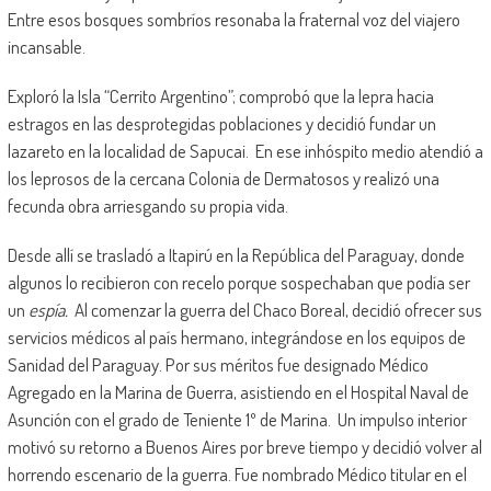
Entre esos bosques sombríos resonaba la fraternal voz del viajero
incansable.
Exploró la Isla “Cerrito Argentino”; comprobó que la lepra hacia
estragos en las desprotegidas poblaciones y decidió fundar un
lazareto en la localidad de Sapucai. En ese inhóspito medio atendió a
los leprosos de la cercana Colonia de Dermatosos y realizó una
fecunda obra arriesgando su propia vida.
Desde allí se trasladó a Itapirú en la República del Paraguay, donde
algunos lo recibieron con recelo porque sospechaban que podía ser
un
espía.
Al comenzar la guerra del Chaco Boreal, decidió ofrecer sus
servicios médicos al país hermano, integrándose en los equipos de
Sanidad del Paraguay. Por sus méritos fue designado Médico
Agregado en la Marina de Guerra, asistiendo en el Hospital Naval de
Asunción con el grado de Teniente 1º de Marina. Un impulso interior
motivó su retorno a Buenos Aires por breve tiempo y decidió volver al
horrendo escenario de la guerra. Fue nombrado Médico titular en el