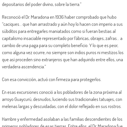
depositarios del poder divino, sobre la tierra.”
Reconoció el Dr. Maradona en 1936 haber comprobado que hubo
“caciques… que han arrastrado y aún hoy lo hacen con imperio a sus
súbditos para entregarles maniatados como si fueran bestias al
capitalismo insaciable representado por fábricas, obrajes, zafras… a
cambio de una paga para su completo beneficio. Y lo que es peor,
como alguna vez ocurre, no siempre son indios puros ni mestizos los
que así proceden sino extranjeros que han adquirido entre ellos, una
verdadera ascendencia.”
Con esa convicción, actuó con firmeza para protegerlos.
En esas excursiones conoció a los pobladores de la zona próxima al
arroyo Guaycurú, desnudos, luciendo sus tradicionales tatuajes, con
melenas largas y descuidadas; con el dolor reflejado en sus rostros.
Hambre y enfermedad asolaban a las familias descendientes de los
primeros pobladores de esas tierras. Entre ellos, el Dr. Maradona fue