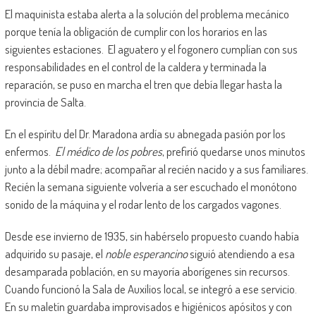
El maquinista estaba alerta a la solución del problema mecánico
porque tenía la obligación de cumplir con los horarios en las
siguientes estaciones. El aguatero y el fogonero cumplían con sus
responsabilidades en el control de la caldera y terminada la
reparación, se puso en marcha el tren que debía llegar hasta la
provincia de Salta.
En el espíritu del Dr. Maradona ardía su abnegada pasión por los
enfermos.
El médico de los pobres
, prefirió quedarse unos minutos
junto a la débil madre; acompañar al recién nacido y a sus familiares.
Recién la semana siguiente volvería a ser escuchado el monótono
sonido de la máquina y el rodar lento de los cargados vagones.
Desde ese invierno de 1935, sin habérselo propuesto cuando había
adquirido su pasaje, el
noble esperancino
siguió atendiendo a esa
desamparada población, en su mayoría aborígenes sin recursos.
Cuando funcionó la Sala de Auxilios local, se integró a ese servicio.
En su maletín guardaba improvisados e higiénicos apósitos y con