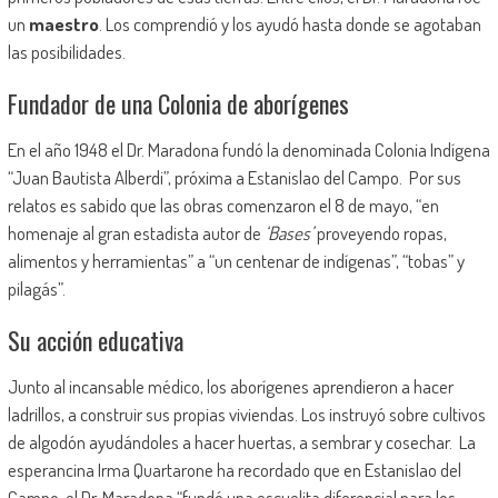
un
maestro
. Los comprendió y los ayudó hasta donde se agotaban
las posibilidades.
Fundador de una Colonia de aborígenes
En el año 1948 el Dr. Maradona fundó la denominada Colonia Indígena
“Juan Bautista Alberdi”, próxima a Estanislao del Campo. Por sus
relatos es sabido que las obras comenzaron el 8 de mayo, “en
homenaje al gran estadista autor de
‘B
ases’
proveyendo ropas,
alimentos y herramientas” a “un centenar de indígenas”, “tobas” y
pilagás”.
Su acción educativa
Junto al incansable médico, los aborígenes aprendieron a hacer
ladrillos, a construir sus propias viviendas. Los instruyó sobre cultivos
de algodón ayudándoles a hacer huertas, a sembrar y cosechar. La
esperancina Irma Quartarone ha recordado que en Estanislao del
Campo, el Dr. Maradona “fundó una escuelita diferencial para los