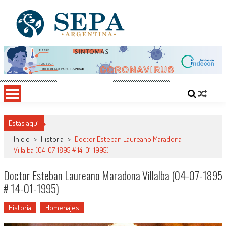
Saltar
al
contenido
SEPA Argentina
Sitio del Conocimiento, Cultura y Arte
Estás aquí
Inicio
>
Historia
>
Doctor Esteban Laureano Maradona
Villalba (04-07-1895 # 14-01-1995)
Doctor Esteban Laureano Maradona Villalba (04-07-1895
# 14-01-1995)
Historia
Homenajes