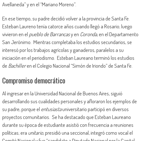
Avellaneda” y en el “Mariano Moreno”.
En ese tiempo, su padre decidió volver a la provincia de Santa Fe.
Esteban Laureno tenía catorce años cuando llegó a Rosario; luego
vivieron en el
pueblo de Barrancas
y en
Coronda
, en el Departamento
San Jerónimo. Mientras completaba los estudios secundarios, se
interesó por los trabajos agrícolas y ganaderos, paralelos a su
iniciación en el periodismo. Esteban Laureano terminó los estudios
de
Bachiller
en el Colegio Nacional “Simón de Iriondo” de Santa Fe.
Compromiso democrático
Al ingresar en la Universidad Nacional de Buenos Aires, siguió
desarrollando sus cualidades personales y afloraron los ejemplos de
su padre, porque el
entusiasta
universitario participó en diversos
proyectos comunitarios. Se ha destacado que Esteban Laureano
durante su época de estudiante asistió con frecuencia a reuniones
políticas; era
unitario
, presidió una seccional, integró como vocal el
Comité Nacional y fue “candidato a Diputado Nacional por la Capital