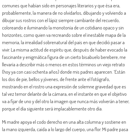
comunes que habían sido en personajes literarios y que ésa era,
probablemente, la manera de no olvidarlos, dibujando y volviendo a
dibujar sus rostros con el lápiz siempre cambiante del recuerdo,
coloreando e iluminando la monotonía de un cotidiano opaco y sin
horizontes, como quien va recreando sobre el inestable mapa de la
memoria, la irrealidad sobrenatural del país en que decidió pasar a
vivir. La misma actitud de espíritu que, después de haber evocado la
fascinante y enigmática figura de un cierto bisabuelo berebere, me
llevaría a describir más o menos en estos términos un viejo retrato
(hoy ya con casi ochenta años) donde mis padres aparecen. ‘Están
los dos de pie, bellos y jóvenes, de frente ante el fotógrafo,
mostrando en el rostro una expresión de solemne gravedad que es
tal vez temor delante de la cámara, en el instante en que el objetivo
va a fijar de uno y del otro la imagen que nunca más volverán a tener,
porque el día siguiente será implacablemente otro día.
Mi madre apoya el codo derecho en una alta columna y sostiene en
la mano izquierda, caída a lo largo del cuerpo, una flor. Mi padre pasa