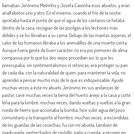
llamaban Jerónimo Melrinho y Josefa Caixinha esos abuelos, y eran
analfabetos uno y otro. En el invierno, cuando el frío de la noche
apretaba hasta el punto de que el agua de los cántaros se helaba
dentro de la casa, recogían de las pocilgas a los lechones más
débiles y se los llevaban a su cama. Debajo de las mantas ásperas, el
calor de los humanos libraba a los animalillos de una muerte cierta.
Aunque fuera gente de buen carácter, no era por primores de alma
compasiva por lo que los dos viejos procedían así: lo que les
preocupaba, sin sentimentalismos ni retóricas, era proteger su pan
de cada día, con la naturalidad de quien, para mantener la vida, no
aprendió a pensar mucho más de lo que es indispensable. Ayudé
muchas veces a éste mi abuelo Jerónimo en sus andanzas de
pastor, cavé muchas veces la tierra del huerto anejo a la casa y corté
leña para la lumbre, muchas veces, dando vueltas y vueltas a la gran
rueda de hierro que accionaba la bomba, hice subir agua del pozo
comunitario y la transporté al hombro, muchas veces, a escondidas
de los guardas de las cosechas, fui con mi abuela, también de
madrugada, pertrechados de rastrillo, paño y cuerda, a recoger en