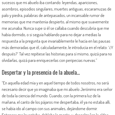
sucesos que mi abuelo iba contando: leyendas, apariciones,
asombros, episodios singulares, muertes antiguas, escaramuzas de
palo y piedra, palabras de antepasados, un incansable rumor de
memorias que me mantenía despierto, al mismo que suavemente
me acunaba. Nunca supe si él se callaba cuando descubría que me
había dormido, o si seguía hablando para no dejar a medias la
respuesta a la pregunta que invariablemente le hacía en las pausas
más demoradas que él, calculadamente, le introducía en el relato: ‘¿Y
después?’ Tal vez repitiese las historias para sí mismo, quizá para no
olvidarlas, quizá para enriquecerlas con peripecias nuevas.”
Despertar y la presencia de la abuela…
“En aquella edad mía y en aquel tiempo de todos nosotros, no será
necesario decir que yo imaginaba que mi abuelo Jerónimo era señor
de toda la ciencia del mundo. Cuando, con la primera luz de la
mañana, el canto de los pájaros me despertaba, él ya no estaba allí,
se había ido al campo con sus animales, dejándome dormir.
Entonces me levantaba, doblaba la manta, y, descalzo (en la aldea