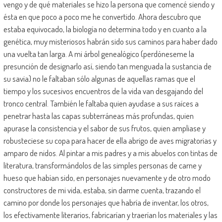
vengo y de qué materiales se hizo la persona que comencé siendo y
ésta en que poco a poco me he convertido. Ahora descubro que
estaba equivocado, la biología no determina todo y en cuanto a la
genética, muy misteriosos habrán sido sus caminos para haber dado
una vuelta tan larga. A mi árbol genealógico (perdóneseme la
presunción de designarlo así, siendo tan menguada la sustancia de
su savia) no le faltaban sólo algunas de aquellas ramas que el
tiempo y los sucesivos encuentros de la vida van desgajando del
tronco central. También le faltaba quien ayudase a sus raíces a
penetrar hasta las capas subterráneas más profundas, quien
apurase la consistencia y el sabor de sus frutos, quien ampliase y
robusteciese su copa para hacer de ella abrigo de aves migratorias y
amparo de nidos. Al pintar a mis padres y a mis abuelos con tintas de
literatura, transformándolos de las simples personas de carne y
hueso que habían sido, en personajes nuevamente y de otro modo
constructores de mi vida, estaba, sin darme cuenta, trazando el
camino por donde los personajes que habría de inventar, los otros,
los efectivamente literarios, fabricarían y traerían los materiales y las