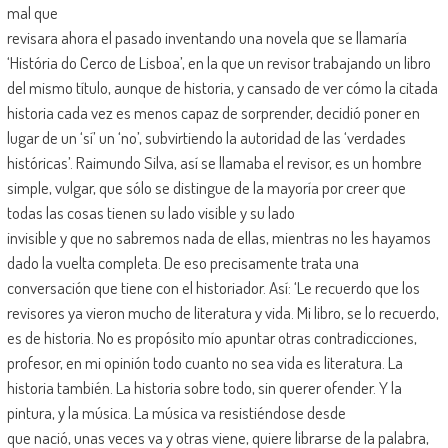
mal que
revisara ahora el pasado inventando una novela que se llamaría
‘História do Cerco de Lisboa’, en la que un revisor trabajando un libro
del mismo título, aunque de historia, y cansado de ver cómo la citada
historia cada vez es menos capaz de sorprender, decidió poner en
lugar de un ‘sí’ un ‘no’, subvirtiendo la autoridad de las ‘verdades
históricas’. Raimundo Silva, así se llamaba el revisor, es un hombre
simple, vulgar, que sólo se distingue de la mayoría por creer que
todas las cosas tienen su lado visible y su lado
invisible y que no sabremos nada de ellas, mientras no les hayamos
dado la vuelta completa. De eso precisamente trata una
conversación que tiene con el historiador. Así: ‘Le recuerdo que los
revisores ya vieron mucho de literatura y vida. Mi libro, se lo recuerdo,
es de historia. No es propósito mío apuntar otras contradicciones,
profesor, en mi opinión todo cuanto no sea vida es literatura. La
historia también. La historia sobre todo, sin querer ofender. Y la
pintura, y la música. La música va resistiéndose desde
que nació, unas veces va y otras viene, quiere librarse de la palabra,