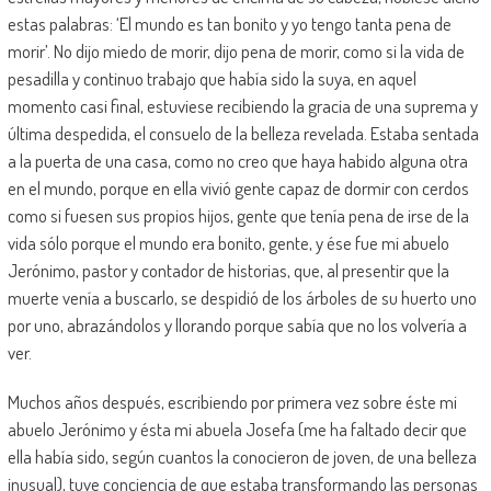
estas palabras: ‘El mundo es tan bonito y yo tengo tanta pena de
morir’. No dijo miedo de morir, dijo pena de morir, como si la vida de
pesadilla y continuo trabajo que había sido la suya, en aquel
momento casi final, estuviese recibiendo la gracia de una suprema y
última despedida, el consuelo de la belleza revelada. Estaba sentada
a la puerta de una casa, como no creo que haya habido alguna otra
en el mundo, porque en ella vivió gente capaz de dormir con cerdos
como si fuesen sus propios hijos, gente que tenía pena de irse de la
vida sólo porque el mundo era bonito, gente, y ése fue mi abuelo
Jerónimo, pastor y contador de historias, que, al presentir que la
muerte venía a buscarlo, se despidió de los árboles de su huerto uno
por uno, abrazándolos y llorando porque sabía que no los volvería a
ver.
Muchos años después, escribiendo por primera vez sobre éste mi
abuelo Jerónimo y ésta mi abuela Josefa (me ha faltado decir que
ella había sido, según cuantos la conocieron de joven, de una belleza
inusual), tuve conciencia de que estaba transformando las personas