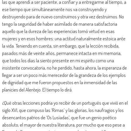
las que aprendí a ser paciente, a confiar y a entregarme al tiempo, a
ese tiempo que simultáneamente nos va construyendo y
destruyendo para de nuevo construirnos y otra vez destruirnos. No
tengo la seguridad de haber asimilado de manera satisfactoria
aquello que la dureza de las experiencias tornó virtud en esas
mujeres y en esos hombres: una actitud naturalmente estoica ante
la vida. Teniendo en cuenta, sin embargo, que la lección recibida,
pasados más de veinte años, permanece intacta en mi memoria,
que todos los días la siento presente en mi espíritu como una
insistente convocatoria, no he perdido, hasta ahora, la esperanza de
llegar a ser un poco más merecedor de la grandeza de los ejemplos
de dignidad que me fueron propuestos en la inmensidad de las
planicies del Alentejo. El tiempo lo dirá.
¿Qué otras lecciones podría yo recibir de un portugués que vivió en el
siglo XVI, que compuso las ‘Rimas’ y las glorias, los naufragios y los
desencantos patrios de ‘Os Lusíadas’, que fue un genio poético
absoluto, el mayor de nuestra literatura, por mucho que eso pese a