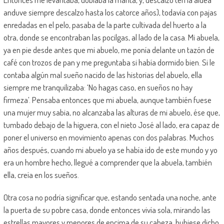
anduve siempre descalzo hasta los catorce años), todavía con pajas
enredadas en el pelo, pasaba de la parte cultivada del huerto a la
otra, donde se encontraban las pocilgas, al lado de la casa. Mi abuela,
ya en pie desde antes que mi abuelo, me ponía delante un tazón de
café con trozos de pan y me preguntaba si había dormido bien. Si le
contaba algún mal sueño nacido de las historias del abuelo, ella
siempre me tranquilizaba: ‘No hagas caso, en sueños no hay
firmeza’. Pensaba entonces que mi abuela, aunque también fuese
una mujer muy sabia, no alcanzaba las alturas de mi abuelo, ése que,
tumbado debajo de la higuera, con el nieto José al lado, era capaz de
poner el universo en movimiento apenas con dos palabras. Muchos
años después, cuando mi abuelo ya se había ido de este mundo y yo
era un hombre hecho, llegué a comprender que la abuela, también
ella, creía en los sueños.
Otra cosa no podría significar que, estando sentada una noche, ante
la puerta de su pobre casa, donde entonces vivía sola, mirando las
estrellas mayores y menores de encima de su cabeza, hubiese dicho