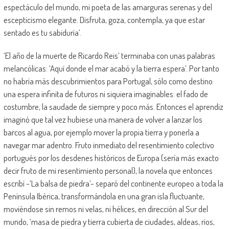
espectáculo del mundo, mi poeta de las amarguras serenas y del
escepticismo elegante. Disfruta, goza, contempla, ya que estar
sentado es tu sabiduría’.
‘El año de la muerte de Ricardo Reis’ terminaba con unas palabras
melancólicas: ‘Aquí donde el mar acabó y la tierra espera’. Por tanto
no habría más descubrimientos para Portugal, sólo como destino
una espera infinita de futuros ni siquiera imaginables: el fado de
costumbre, la saudade de siempre y poco más. Entonces el aprendiz
imaginó que tal vez hubiese una manera de volver a lanzar los
barcos al agua, por ejemplo mover la propia tierra y ponerla a
navegar mar adentro. Fruto inmediato del resentimiento colectivo
portugués por los desdenes históricos de Europa (sería más exacto
decir fruto de mi resentimiento personal), la novela que entonces
escribí -‘La balsa de piedra’- separó del continente europeo a toda la
Península Ibérica, transformándola en una gran isla fluctuante,
moviéndose sin remos ni velas, ni hélices, en dirección al Sur del
mundo, ‘masa de piedra y tierra cubierta de ciudades, aldeas, ríos,