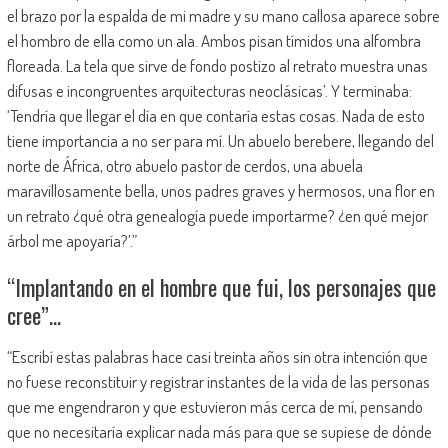
el brazo por la espalda de mi madre y su mano callosa aparece sobre
el hombro de ella como un ala. Ambos pisan tímidos una alfombra
floreada. La tela que sirve de fondo postizo al retrato muestra unas
difusas e incongruentes arquitecturas neoclásicas’. Y terminaba:
‘Tendría que llegar el día en que contaría estas cosas. Nada de esto
tiene importancia a no ser para mí. Un abuelo berebere, llegando del
norte de África, otro abuelo pastor de cerdos, una abuela
maravillosamente bella, unos padres graves y hermosos, una flor en
un retrato ¿qué otra genealogía puede importarme? ¿en qué mejor
árbol me apoyaría?’.”
“Implantando en el hombre que fui, los personajes que
cree”…
“Escribí estas palabras hace casi treinta años sin otra intención que
no fuese reconstituir y registrar instantes de la vida de las personas
que me engendraron y que estuvieron más cerca de mí, pensando
que no necesitaría explicar nada más para que se supiese de dónde