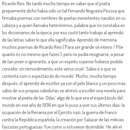
Ricardo Reis. No tardó mucho tiempo en saber que el poeta
propiamente dicho había sido un tal Fernando Nogueira Pessoa que
firmaba poemas con nombres de poetas inexistentes nacidos en su
cabeza y a quien llamaba heterónimos, palabra que no constaba en
los diccionarios de la época, por eso costó tanto trabajo al aprendiz
de las letras saber lo que ella significaba. Aprendió de memoria
muchos poemas de Ricardo Reis (‘Para ser grande sê inteiro / Põe
quanto és no mínimo que fazes’), pero no podía resignarse, a pesar
de tan joven e ignorante, a que un espíritu superior hubiese podido
concebir, sin remordimiento, este verso cruel: ‘Sábio é o que se
contenta com o espectáculo do mundo’. Mucho, mucho tiempo
después, el aprendiz de escritor ya con el pelo blanco y un poco más
sabio de sus propias sabidurías se atrevió a escribir una novela para
mostrar al poeta de las ‘Odas’ algo de lo que era el espectáculo del
mundo en ese año de 1936 en que lo puso a vivir sus últimos días: la
ocupación de la Renania por el Ejército nazi, la guerra de Franco
contra la República española, la creación por Salazar de las milicias
fascistas portuguesas. Fue como si estuviese diciéndole: ‘He ahí el