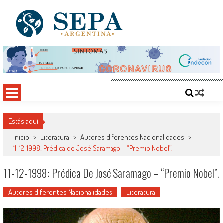
Saltar
al
contenido
SEPA Argentina
Sitio del Conocimiento, Cultura y Arte
Estás aquí
Inicio
>
Literatura
>
Autores diferentes Nacionalidades
>
11-12-1998: Prédica de José Saramago – “Premio Nobel”.
11-12-1998: Prédica De José Saramago – “Premio Nobel”.
Autores diferentes Nacionalidades
Literatura