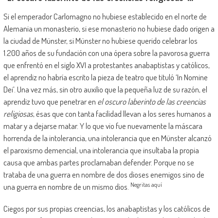
Si el emperador Carlomagno no hubiese establecido en el norte de
Alemania un monasterio, si ese monasterio no hubiese dado origen a
la ciudad de Münster, si Münster no hubiese querido celebrar los
1.200 años de su fundación con una ópera sobre la pavorosa guerra
que enfrentó en el siglo XVI a protestantes anabaptistas y católicos,
el aprendiz no habría escrito la pieza de teatro que tituló ‘In Nomine
Dei’. Una vez más, sin otro auxilio que la pequeña luz de su razón, el
aprendiz tuvo que penetrar en
el oscuro laberinto de las creencias
religiosas
, ésas que con tanta facilidad llevan a los seres humanos a
matar y a dejarse matar. Y lo que vio fue nuevamente la máscara
horrenda de la intolerancia, una intolerancia que en Münster alcanzó
el paroxismo demencial, una intolerancia que insultaba la propia
causa que ambas partes proclamaban defender. Porque no se
trataba de una guerra en nombre de dos dioses enemigos sino de
Negritas aquí
una guerra en nombre de un mismo dios.
Ciegos por sus propias creencias, los anabaptistas y los católicos de