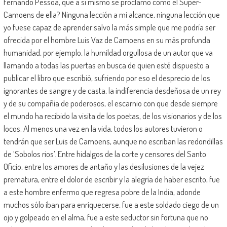
Fernando Pessoa, que a sí mismo se proclamó como el Super-
Camoens de ella? Ninguna lección a mi alcance, ninguna lección que
yo fuese capaz de aprender salvo la más simple que me podría ser
ofrecida por el hombre Luis Vaz de Camoens en su más profunda
humanidad, por ejemplo, la humildad orgullosa de un autor que va
llamando a todas las puertas en busca de quien esté dispuesto a
publicar el libro que escribió, sufriendo por eso el desprecio de los
ignorantes de sangre y de casta, la indiferencia desdeñosa de un rey
y de su compañía de poderosos, el escarnio con que desde siempre
el mundo ha recibido la visita de los poetas, de los visionarios y de los
locos. Al menos una vez en la vida, todos los autores tuvieron o
tendrán que ser Luis de Camoens, aunque no escriban las redondillas
de ‘Sobolos rios’. Entre hidalgos de la corte y censores del Santo
Oficio, entre los amores de antaño y las desilusiones de la vejez
prematura, entre el dolor de escribir y la alegría de haber escrito, fue
a este hombre enfermo que regresa pobre de la India, adonde
muchos sólo iban para enriquecerse, fue a este soldado ciego de un
ojo y golpeado en el alma, fue a este seductor sin fortuna que no