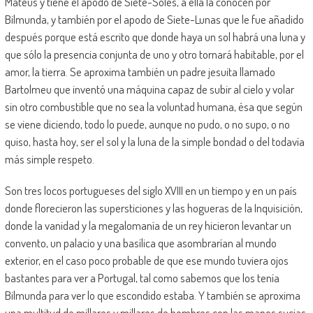
Mateus y tiene el apodo de Siete-Soles, a ella la conocen por
Bilmunda, y también por el apodo de Siete-Lunas que le fue añadido
después porque está escrito que donde haya un sol habrá una luna y
que sólo la presencia conjunta de uno y otro tornará habitable, por el
amor, la tierra. Se aproxima también un padre jesuita llamado
Bartolmeu que inventó una máquina capaz de subir al cielo y volar
sin otro combustible que no sea la voluntad humana, ésa que según
se viene diciendo, todo lo puede, aunque no pudo, o no supo, o no
quiso, hasta hoy, ser el sol y la luna de la simple bondad o del todavía
más simple respeto.
Son tres locos portugueses del siglo XVIII en un tiempo y en un país
donde florecieron las supersticiones y las hogueras de la Inquisición,
donde la vanidad y la megalomanía de un rey hicieron levantar un
convento, un palacio y una basílica que asombrarían al mundo
exterior, en el caso poco probable de que ese mundo tuviera ojos
bastantes para ver a Portugal, tal como sabemos que los tenía
Bilmunda para ver lo que escondido estaba. Y también se aproxima
una multitud de millares y millares de hombres con las manos sucias