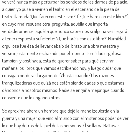
volverá nunca más a perturbar los sentidos de las damas de palacio,
a quien yo puse a vivir en el teatro en el escenario de la pieza de
teatro llamada ‘Que farei con este livro?’ (‘¿Qué haré con este libro?’),
en cuyo final resuena otra pregunta, aquélla que importa
verdaderamente, aquélla que nunca sabremos si alguna vez llegará
a tener respuesta suficiente: ‘¿Qué haréis con este libro?’ Humildad
orgullosa fue ésa de llevar debajo del brazo una obra maestra y
verse injustamente rechazado por el mundo. Humildad orgullosa
también, y obstinada, esta de querer saber para qué servirán
mañana los libros que vamos escribiendo hoy, y luego dudar que
consigan perdurar largamente (¿hasta cuándo?) las razones
tranquilizadoras que quizá nos estén siendo dadas o que estamos
dándonos a nosotros mismos. Nadie se engaña mejor que cuando
consiente que lo engañen otros.
Se aproxima ahora un hombre que dejó la mano izquierda en la
guerra y una mujer que vino al mundo con el misterioso poder de ver
lo que hay detrás de la piel de las personas. Él se llama Baltasar