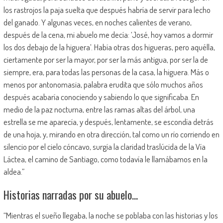
los rastrojos la paja suelta que después habría de servir para lecho
del ganado. Y algunas veces, en noches calientes de verano,
después de la cena, mi abuelo me decía: ‘José, hoy vamos a dormir
los dos debajo de la higuera’. Había otras dos higueras, pero aquélla,
ciertamente por ser la mayor, por ser la más antigua, por ser la de
siempre, era, para todas las personas de la casa, la higuera. Más o
menos por antonomasia, palabra erudita que sólo muchos años
después acabaría conociendo y sabiendo lo que significaba. En
medio de la paz nocturna, entre las ramas altas del árbol, una
estrella se me aparecía, y después, lentamente, se escondía detrás
de una hoja, y, mirando en otra dirección, tal como un río corriendo en
silencio por el cielo cóncavo, surgía la claridad traslúcida de la Vía
Láctea, el camino de Santiago, como todavía le llamábamos en la
aldea.”
Historias narradas por su abuelo…
“Mientras el sueño llegaba, la noche se poblaba con las historias y los