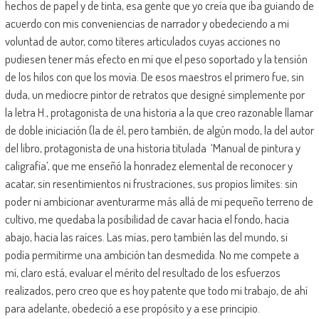
hechos de papel y de tinta, esa gente que yo creía que iba guiando de
acuerdo con mis conveniencias de narrador y obedeciendo a mi
voluntad de autor, como títeres articulados cuyas acciones no
pudiesen tener más efecto en mí que el peso soportado y la tensión
de los hilos con que los movía. De esos maestros el primero fue, sin
duda, un mediocre pintor de retratos que designé simplemente por
la letra H., protagonista de una historia a la que creo razonable llamar
de doble iniciación (la de él, pero también, de algún modo, la del autor
del libro, protagonista de una historia titulada ‘Manual de pintura y
caligrafía’, que me enseñó la honradez elemental de reconocer y
acatar, sin resentimientos ni frustraciones, sus propios límites: sin
poder ni ambicionar aventurarme más allá de mi pequeño terreno de
cultivo, me quedaba la posibilidad de cavar hacia el fondo, hacia
abajo, hacia las raíces. Las mías, pero también las del mundo, si
podía permitirme una ambición tan desmedida. No me compete a
mí, claro está, evaluar el mérito del resultado de los esfuerzos
realizados, pero creo que es hoy patente que todo mi trabajo, de ahí
para adelante, obedeció a ese propósito y a ese principio.