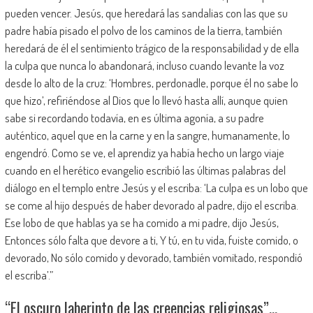
pueden vencer. Jesús, que heredará las sandalias con las que su
padre había pisado el polvo de los caminos de la tierra, también
heredará de él el sentimiento trágico de la responsabilidad y de ella
la culpa que nunca lo abandonará, incluso cuando levante la voz
desde lo alto de la cruz: ‘Hombres, perdonadle, porque él no sabe lo
que hizo’, refiriéndose al Dios que lo llevó hasta allí, aunque quien
sabe si recordando todavía, en es última agonía, a su padre
auténtico, aquel que en la carne y en la sangre, humanamente, lo
engendró. Como se ve, el aprendiz ya había hecho un largo viaje
cuando en el herético evangelio escribió las últimas palabras del
diálogo en el templo entre Jesús y el escriba: ‘La culpa es un lobo que
se come al hijo después de haber devorado al padre, dijo el escriba.
Ese lobo de que hablas ya se ha comido a mi padre, dijo Jesús,
Entonces sólo falta que devore a ti, Y tú, en tu vida, fuiste comido, o
devorado, No sólo comido y devorado, también vomitado, respondió
el escriba’.”
“El oscuro laberinto de las creencias religiosas”…