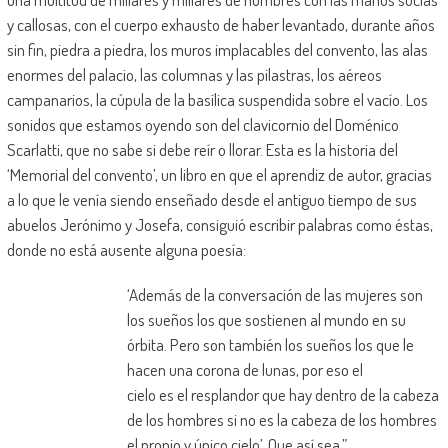
y callosas, con el cuerpo exhausto de haber levantado, durante años
sin fin, piedra a piedra, los muros implacables del convento, las alas
enormes del palacio, las columnas y las pilastras, los aéreos
campanarios, la cúpula de la basílica suspendida sobre el vacío. Los
sonidos que estamos oyendo son del clavicornio del Doménico
Scarlatti, que no sabe si debe reír o llorar. Esta es la historia del
‘Memorial del convento’, un libro en que el aprendiz de autor, gracias
a lo que le venía siendo enseñado desde el antiguo tiempo de sus
abuelos Jerónimo y Josefa, consiguió escribir palabras como éstas,
donde no está ausente alguna poesía:
‘Además de la conversación de las mujeres son
los sueños los que sostienen al mundo en su
órbita. Pero son también los sueños los que le
hacen una corona de lunas, por eso el
cielo es el resplandor que hay dentro de la cabeza
de los hombres si no es la cabeza de los hombres
el propio y único cielo’. Que así sea.”