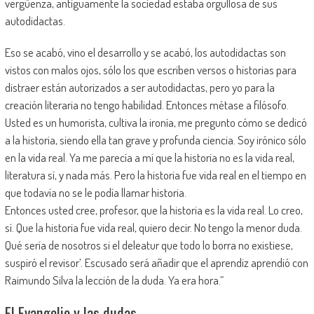
vergüenza, antiguamente la sociedad estaba orgullosa de sus
autodidactas.
Eso se acabó, vino el desarrollo y se acabó, los autodidactas son
vistos con malos ojos, sólo los que escriben versos o historias para
distraer están autorizados a ser autodidactas, pero yo para la
creación literaria no tengo habilidad. Entonces métase a filósofo.
Usted es un humorista, cultiva la ironía, me pregunto cómo se dedicó
a la historia, siendo ella tan grave y profunda ciencia. Soy irónico sólo
en la vida real. Ya me parecía a mí que la historia no es la vida real,
literatura sí, y nada más. Pero la historia fue vida real en el tiempo en
que todavía no se le podía llamar historia.
Entonces usted cree, profesor, que la historia es la vida real. Lo creo,
sí. Que la historia fue vida real, quiero decir. No tengo la menor duda.
Qué sería de nosotros si el deleatur que todo lo borra no existiese,
suspiró el revisor’. Escusado será añadir que el aprendiz aprendió con
Raimundo Silva la lección de la duda. Ya era hora.”
El Evangelio y las dudas…