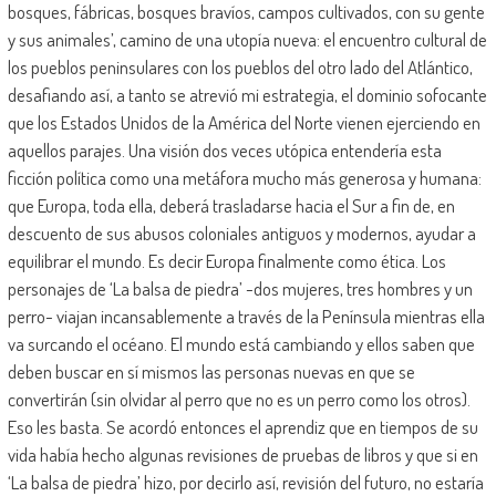
bosques, fábricas, bosques bravíos, campos cultivados, con su gente
y sus animales’, camino de una utopía nueva: el encuentro cultural de
los pueblos peninsulares con los pueblos del otro lado del Atlántico,
desafiando así, a tanto se atrevió mi estrategia, el dominio sofocante
que los Estados Unidos de la América del Norte vienen ejerciendo en
aquellos parajes. Una visión dos veces utópica entendería esta
ficción política como una metáfora mucho más generosa y humana:
que Europa, toda ella, deberá trasladarse hacia el Sur a fin de, en
descuento de sus abusos coloniales antiguos y modernos, ayudar a
equilibrar el mundo. Es decir Europa finalmente como ética. Los
personajes de ‘La balsa de piedra’ -dos mujeres, tres hombres y un
perro- viajan incansablemente a través de la Península mientras ella
va surcando el océano. El mundo está cambiando y ellos saben que
deben buscar en sí mismos las personas nuevas en que se
convertirán (sin olvidar al perro que no es un perro como los otros).
Eso les basta. Se acordó entonces el aprendiz que en tiempos de su
vida había hecho algunas revisiones de pruebas de libros y que si en
‘La balsa de piedra’ hizo, por decirlo así, revisión del futuro, no estaría