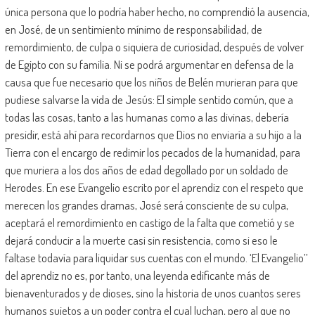
única persona que lo podría haber hecho, no comprendió la ausencia,
en José, de un sentimiento mínimo de responsabilidad, de
remordimiento, de culpa o siquiera de curiosidad, después de volver
de Egipto con su familia. Ni se podrá argumentar en defensa de la
causa que fue necesario que los niños de Belén murieran para que
pudiese salvarse la vida de Jesús: El simple sentido común, que a
todas las cosas, tanto a las humanas como a las divinas, debería
presidir, está ahí para recordarnos que Dios no enviaría a su hijo a la
Tierra con el encargo de redimir los pecados de la humanidad, para
que muriera a los dos años de edad degollado por un soldado de
Herodes. En ese Evangelio escrito por el aprendiz con el respeto que
merecen los grandes dramas, José será consciente de su culpa,
aceptará el remordimiento en castigo de la falta que cometió y se
dejará conducir a la muerte casi sin resistencia, como si eso le
faltase todavía para liquidar sus cuentas con el mundo. ‘El Evangelio’’
del aprendiz no es, por tanto, una leyenda edificante más de
bienaventurados y de dioses, sino la historia de unos cuantos seres
humanos sujetos a un poder contra el cual luchan, pero al que no