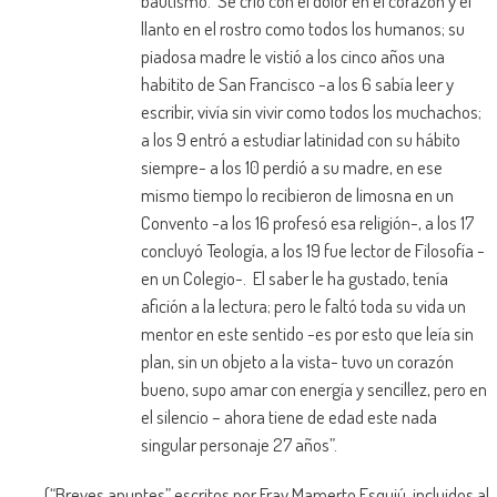
bautismo. Se crió con el dolor en el corazón y el
llanto en el rostro como todos los humanos; su
piadosa madre le vistió a los cinco años una
habitito de San Francisco -a los 6 sabía leer y
escribir, vivía sin vivir como todos los muchachos;
a los 9 entró a estudiar latinidad con su hábito
siempre- a los 10 perdió a su madre, en ese
mismo tiempo lo recibieron de limosna en un
Convento -a los 16 profesó esa religión-, a los 17
concluyó Teología, a los 19 fue lector de Filosofía -
en un Colegio-. El saber le ha gustado, tenía
afición a la lectura; pero le faltó toda su vida un
mentor en este sentido -es por esto que leía sin
plan, sin un objeto a la vista- tuvo un corazón
bueno, supo amar con energía y sencillez, pero en
el silencio – ahora tiene de edad este nada
singular personaje 27 años”.
(“Breves apuntes” escritos por Fray Mamerto Esquiú, incluidos al