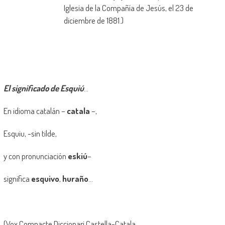
Iglesia de la Compañía de Jesús, el 23 de
diciembre de 1881.)
El significado de
Esquiú
…
En idioma catalán –
catala
–,
Esquiu, -sin tilde,
y con pronunciación
eskiú
–
significa
esquivo
,
huraño
…
(Vox Compacte Diccionari Castella-Catala