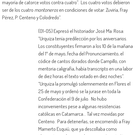
mayoría de catorce votos contra cuatro”. Los cuatro votos debieron
ser de los cuatro
montoneros
en condiciones de votar: Zuviría, Fray
Pérez, P. Centeno y Colodredo”.
(01-05) Expresó el historiador José Ma. Rosa:
“Urquiza tenía predilección por los aniversarios.
Los constituyentes firmaron a los 10 de la mañana
del 1º de mayo, fecha del Pronunciamiento, el
códice de cantos dorados donde Campillo, con
meritoria caligrafía, había transcripto en una labor
de diez horas el texto votado en diez noches”.
“Urquiza la promulgó solemnemente en Flores el
25 de mayo y ordenó se la jurase en toda la
Confederación el 9 de julio. No hubo
inconvenientes pese a algunas resistencias
católicas en Catamarca… Tal vez movidas por
Centeno. Para detenerlas, se encomendó a Fray
Mamerto Esquiú, que ya descollaba como