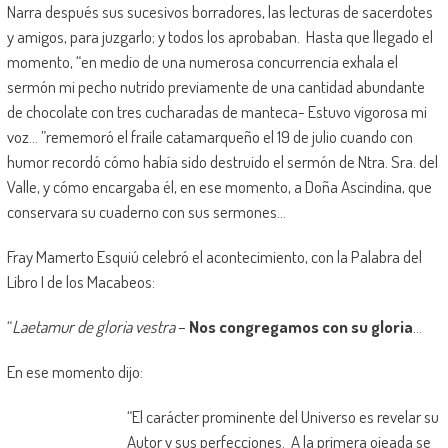
Narra después sus sucesivos borradores, las lecturas de sacerdotes
y amigos, para juzgarlo; y todos los aprobaban. Hasta que llegado el
momento, “en medio de una numerosa concurrencia exhala el
sermón mi pecho nutrido previamente de una cantidad abundante
de chocolate con tres cucharadas de manteca- Estuvo vigorosa mi
voz… ”rememoró el fraile catamarqueño el 19 de julio cuando con
humor recordó cómo había sido destruido el sermón de Ntra. Sra. del
Valle, y cómo encargaba él, en ese momento, a Doña Ascindina, que
conservara su cuaderno con sus sermones…
Fray Mamerto Esquiú celebró el acontecimiento, con la Palabra del
Libro I de los Macabeos:
“
Laetamur de gloria vestra
–
Nos congregamos con su gloria
…
En ese momento dijo:
“El carácter prominente del Universo es revelar su
Autor y sus perfecciones. A la primera ojeada se