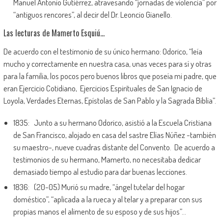
Manuel Antonio Gutiérrez, atravesando “jornadas de violencia” por
“antiguos rencores”, al decir del Dr. Leoncio Gianello.
Las lecturas de Mamerto Esquiú…
De acuerdo con el testimonio de su único hermano: Odorico, “leía
mucho y correctamente en nuestra casa, unas veces para sí y otras
para la familia, los pocos pero buenos libros que poseía mi padre, que
eran Ejercicio Cotidiano, Ejercicios Espirituales de San Ignacio de
Loyola, Verdades Eternas, Epístolas de San Pablo y la Sagrada Biblia”.
1835: Junto a su hermano Odorico, asistió a la Escuela Cristiana
de San Francisco, alojado en casa del sastre Elías Núñez -también
su maestro-, nueve cuadras distante del Convento. De acuerdo a
testimonios de su hermano, Mamerto, no necesitaba dedicar
demasiado tiempo al estudio para dar buenas lecciones.
1836: (20-05) Murió su madre, “ángel tutelar del hogar
doméstico”, “aplicada a la rueca y al telar y a preparar con sus
propias manos el alimento de su esposo y de sus hijos”…