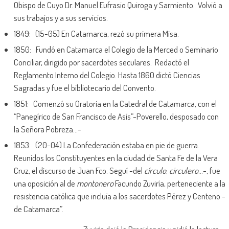
Obispo de Cuyo Dr. Manuel Eufrasio Quiroga y Sarmiento. Volvió a
sus trabajos y a sus servicios.
1849: (15-05) En Catamarca, rezó su primera Misa.
1850: Fundó en Catamarca el Colegio de la Merced o Seminario
Conciliar, dirigido por sacerdotes seculares. Redactó el
Reglamento Interno del Colegio. Hasta 1860 dictó Ciencias
Sagradas y fue el bibliotecario del Convento.
1851: Comenzó su Oratoria en la Catedral de Catamarca, con el
“Panegírico de San Francisco de Asís”-Poverello, desposado con
la Señora Pobreza…-
1853: (20-04) La Confederación estaba en pie de guerra.
Reunidos los Constituyentes en la ciudad de Santa Fe de la Vera
Cruz, el discurso de Juan Fco. Seguí -del
círculo
;
circulero
…-, fue
una oposición al de
montonero
Facundo Zuviría, perteneciente a la
resistencia católica que incluía a los sacerdotes Pérez y Centeno -
de Catamarca”.