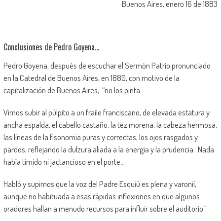
Buenos Aires, enero 16 de 1883
Conclusiones de Pedro Goyena…
Pedro Goyena, después de escuchar el Sermón Patrio pronunciado
en la Catedral de Buenos Aires, en 1880, con motivo de la
capitalización de Buenos Aires, “no los pinta:
Vimos subir al púlpito a un fraile franciscano, de elevada estatura y
ancha espalda, el cabello castaño, la tez morena, la cabeza hermosa,
las líneas de la fisonomía puras y correctas, los ojos rasgados y
pardos, reflejando la dulzura aliada a la energía y la prudencia. Nada
había tímido ni jactancioso en el porte…
Habló y supimos que la voz del Padre Esquiú es plena y varonil,
aunque no habituada a esas rápidas inflexiones en que algunos
oradores hallan a menudo recursos para influir sobre el auditorio”.