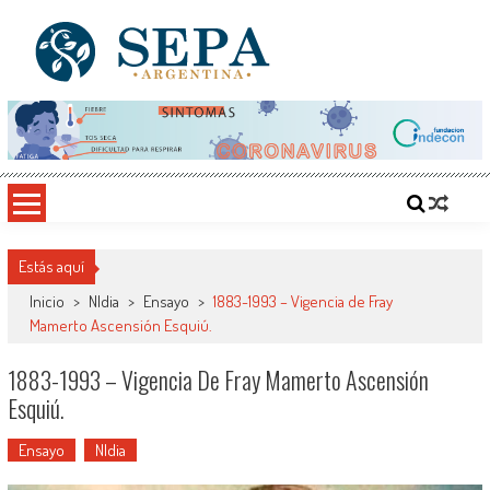
Saltar
al
contenido
SEPA Argentina
Sitio del Conocimiento, Cultura y Arte
Estás aquí
Inicio
>
NIdia
>
Ensayo
>
1883-1993 – Vigencia de Fray
Mamerto Ascensión Esquiú.
1883-1993 – Vigencia De Fray Mamerto Ascensión
Esquiú.
Ensayo
NIdia