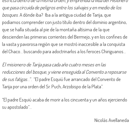
estricta dentro de la misma Orden, y emprendía la vida del Misionero
que pasa circuida de peligros entre los salvajes y en medio de los
bosques
. A dónde iba? Iba a la antigua ciudad de Tarija, que
podíamos comprender con justo título dentro del dominio argentino,
que se halla situada al pie de la montaña altísima de la que
descienden las primeras corrientes del Bermejo, y en los confines de
la vasta y pavorosa región que se mostró inaccesible a la conquista
del Chaco… buscando para adoctrinarlos a los feroces Chiriguanos…
El misionero de Tarija pasa cada año cuatro meses en las
reducciones del bosque, y viene enseguida al Convento a reposarse
de sus fatigas
…”. “El padre Esquiú fue arrancado del Convento de
Tarija por una orden del Sr. Puch, Arzobispo de la Plata”.
“El padre Esquiú acaba de morir a los cincuenta y un años ejerciendo
su apostolado”…
Nicolás Avellaneda