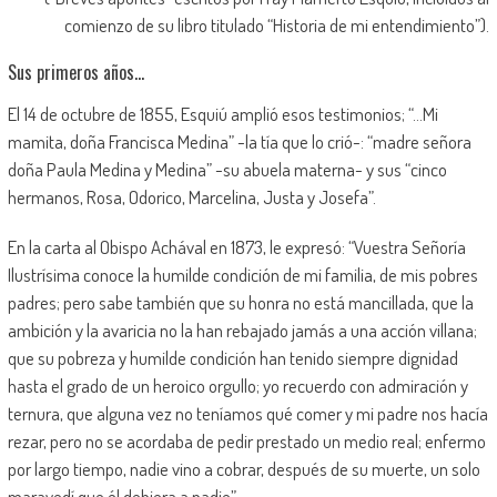
comienzo de su libro titulado “Historia de mi entendimiento”).
Sus primeros años…
El 14 de octubre de 1855, Esquiú amplió esos testimonios; “…Mi
mamita, doña Francisca Medina” -la tía que lo crió-: “madre señora
doña Paula Medina y Medina” -su abuela materna- y sus “cinco
hermanos, Rosa, Odorico, Marcelina, Justa y Josefa”.
En la carta al Obispo Achával en 1873, le expresó: “Vuestra Señoría
Ilustrísima conoce la humilde condición de mi familia, de mis pobres
padres; pero sabe también que su honra no está mancillada, que la
ambición y la avaricia no la han rebajado jamás a una acción villana;
que su pobreza y humilde condición han tenido siempre dignidad
hasta el grado de un heroico orgullo; yo recuerdo con admiración y
ternura, que alguna vez no teníamos qué comer y mi padre nos hacía
rezar, pero no se acordaba de pedir prestado un medio real; enfermo
por largo tiempo, nadie vino a cobrar, después de su muerte, un solo
maravedí que él debiera a nadie”.