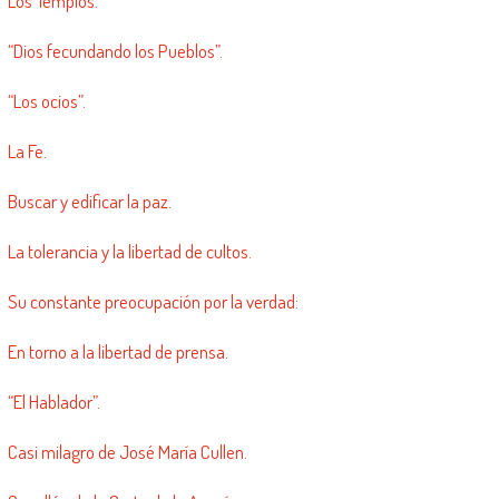
Los Templos.
“Dios fecundando los Pueblos”.
“Los ocios”.
La Fe.
Buscar y edificar la paz.
La tolerancia y la libertad de cultos.
Su constante preocupación por la verdad:
En torno a la libertad de prensa.
“El Hablador”.
Casi milagro de José María Cullen.