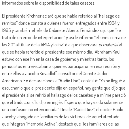
informados sobre la disponibilidad de tales casetes.
El presidente Kirchner aclaró que se había referido al “hallazgo de
remitos” donde consta a quienes fueron entregados entre 1994 y
1995 y también el jefe de Gabinete Alberto Fernández dijo que “se
trató de un error de interpretación” y así le informó “el lunes cerca de
las 20” al titular de la AMIA y lo invitó a que observara
el material
al
que se había referido el presidente ese mismo día. Abraham Kaul
estuvo con ese fin en la casa de gobierno y mientras tanto, los
periodistas entrevistaban a quienes participaron en esa reunión y
entre ellos a Jacobo Kovadloff, consultor del Comité Judío
Americano. En declaraciones a “Radio Uno”, contestó: “Yo no llegué a
escuchar lo que el presidente dijo en español, hay gente que dijo que
el presidente sí se refirió al hallazgo de los casetes y a mí me pareció
que el traductor sí lo dijo en inglés. Espero que haya sido solamente
una confusión no intencionada”. Desde “Radio Diez”, el doctor Pablo
Jacoby, abogado de familiares de las víctimas de aquel atentado
que integran “Memoria Activa”, destacó que “los familiares de las