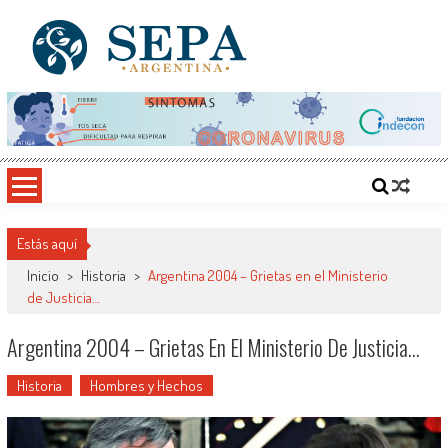
Saltar
al
contenido
SEPA Argentina
Sitio del Conocimiento, Cultura y Arte
Estás aquí
Inicio
>
Historia
>
Argentina 2004 – Grietas en el Ministerio
de Justicia…
Argentina 2004 – Grietas En El Ministerio De Justicia…
Historia
Hombres y Hechos