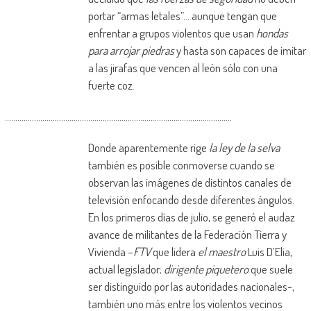
portar “armas letales”… aunque tengan que
enfrentar a grupos violentos que usan
hondas
para arrojar piedras
y hasta son capaces de imitar
a las jirafas que vencen al león sólo con una
fuerte coz.
……………………………………………………………………………………………….
Donde aparentemente rige
la ley de la selva
también es posible conmoverse cuando se
observan las imágenes de distintos canales de
televisión enfocando desde diferentes ángulos.
En los primeros días de julio, se generó el audaz
avance de militantes de la Federación Tierra y
Vivienda –
FTV
que lidera
el maestro
Luis D’Elia,
actual legislador;
dirigente piquetero
que suele
ser distinguido por las autoridades nacionales-,
también uno más entre los violentos vecinos