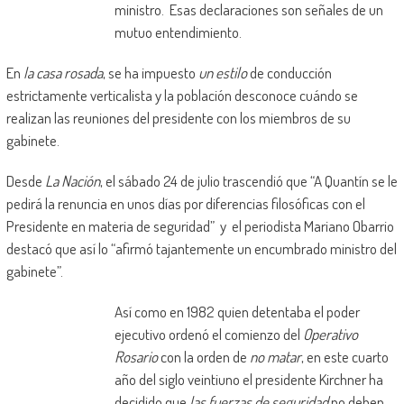
ministro. Esas declaraciones son señales de un
mutuo entendimiento.
En
la casa rosada
, se ha impuesto
un estilo
de conducción
estrictamente verticalista y la población desconoce cuándo se
realizan las reuniones del presidente con los miembros de su
gabinete.
Desde
La Nación
, el sábado 24 de julio trascendió que “A Quantín se le
pedirá la renuncia en unos días por diferencias filosóficas con el
Presidente en materia de seguridad” y el periodista Mariano Obarrio
destacó que así lo “afirmó tajantemente un encumbrado ministro del
gabinete”.
Así como en 1982 quien detentaba el poder
ejecutivo ordenó el comienzo del
Operativo
Rosario
con la orden de
no matar
, en este cuarto
año del siglo veintiuno el presidente Kirchner ha
decidido que
las fuerzas de seguridad
no deben