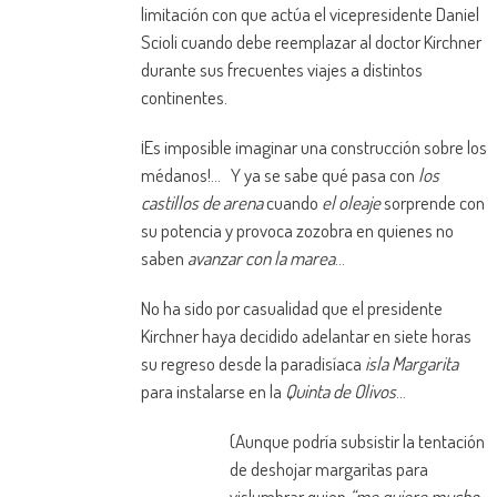
limitación con que actúa el vicepresidente Daniel
Scioli cuando debe reemplazar al doctor Kirchner
durante sus frecuentes viajes a distintos
continentes.
¡Es imposible imaginar una construcción sobre los
médanos!… Y ya se sabe qué pasa con
los
castillos de arena
cuando
el oleaje
sorprende con
su potencia y provoca zozobra en quienes no
saben
avanzar con la marea
…
No ha sido por casualidad que el presidente
Kirchner haya decidido adelantar en siete horas
su regreso desde la paradisíaca
isla Margarita
para instalarse en la
Quinta de Olivos
…
(Aunque podría subsistir la tentación
de deshojar margaritas para
vislumbrar quien
“me quiere mucho,