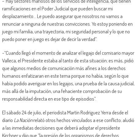
-“Hay sectores mafiosos de los servicios de inteligencia, que tienen
ramificaciones en el Poder Judicial que pueden buscar mi
desplazamiento… Le puedo asegurar que nosotros no vamos a
renunciar a ninguna de nuestras convicciones. Yo estoy poniendo en
juego mi familia, una trayectoria, mi seguridad personal y lo que no
puedo poner en juego es dejar de decir la verdad”.
-“Cuando llegó el momento de analizar el legajo del comisario mayor
Valleca, el Presidente estaba al tanto de esta situación; es más, pidió
que algunos medios de comunicación más afines a los derechos
humanos enfatizaran en este tema porque no había, según lo que
había podido averiguar en los legajos, una prueba de la causa judicial,
más allá de la imputación, una fehaciente comprobación de su
responsabilidad directa en ese tipo de episodios”.
El sábado 24 de julio, el periodista Martín Rodríguez Yerra desde el
diario
La Nación
relató otros hechos vinculados a ese conflicto; aludió
a las inmediatas decisiones que deberá adoptar el presidente
Kirchner y dijo que “la presión de los organismos de derechos