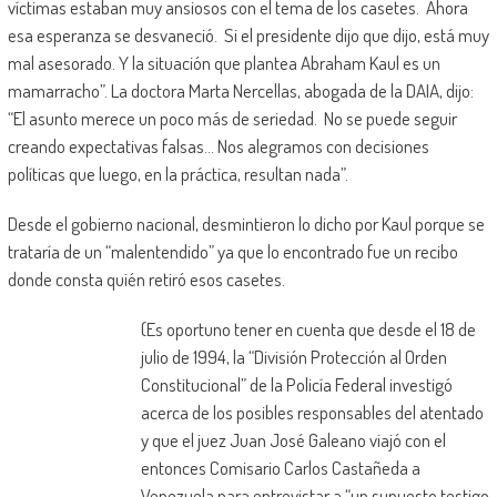
víctimas estaban muy ansiosos con el tema de los casetes. Ahora
esa esperanza se desvaneció. Si el presidente dijo que dijo, está muy
mal asesorado. Y la situación que plantea Abraham Kaul es un
mamarracho”. La doctora Marta Nercellas, abogada de la DAIA, dijo:
“El asunto merece un poco más de seriedad. No se puede seguir
creando expectativas falsas… Nos alegramos con decisiones
políticas que luego, en la práctica, resultan nada”.
Desde el gobierno nacional, desmintieron lo dicho por Kaul porque se
trataría de un “malentendido” ya que lo encontrado fue un recibo
donde consta quién retiró esos casetes.
(Es oportuno tener en cuenta que desde el 18 de
julio de 1994, la “División Protección al Orden
Constitucional” de la Policía Federal investigó
acerca de los posibles responsables del atentado
y que el juez Juan José Galeano viajó con el
entonces Comisario Carlos Castañeda a
Venezuela para entrevistar a “un supuesto testigo