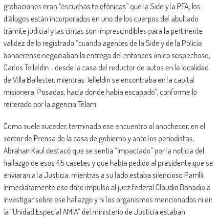
grabaciones eran “escuchas telefónicas” que la Side y la PFA; los
diálogos están incorporados en uno de los cuerpos del abultado
trámite judicial y las cintas son imprescindibles para la pertinente
validez de lo registrado “cuando agentes de la Side y de la Policía
bonaerense negociaban la entrega del entonces único sospechoso,
Carlos Telleldín… desde la casa del reductor de autos en la localidad
de Villa Ballester, mientras Telleldín se encontraba en la capital
misionera, Posadas, hacia donde había escapado”, conforme lo
reiterado por la agencia Télam.
Como suele suceder, terminado ese encuentro al anochecer, en el
sector de Prensa de la casa de gobierno y ante los periodistas,
Abrahan Kaul destacó que se sentía “impactado” por la noticia del
hallazgo de esos 45 casetes y que había pedido al presidente que se
enviaran a la Justicia, mientras a su lado estaba silencioso Parrilli.
Inmediatamente ese dato impulsó al juez federal Claudio Bonadío a
investigar sobre ese hallazgo y ni los organismos mencionados ni en
la “Unidad Especial AMIA” del ministerio de Justicia estaban