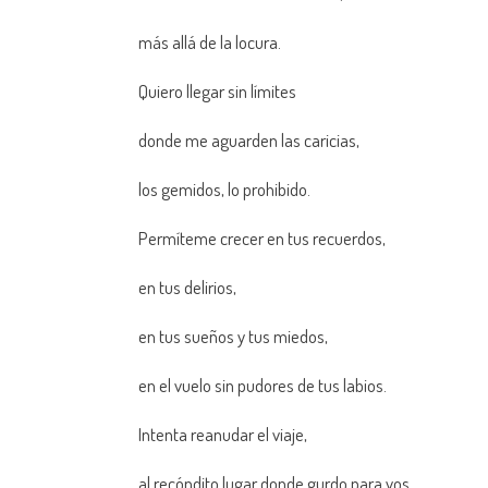
más allá de la locura.
Quiero llegar sin límites
donde me aguarden las caricias,
los gemidos, lo prohibido.
Permíteme crecer en tus recuerdos,
en tus delirios,
en tus sueños y tus miedos,
en el vuelo sin pudores de tus labios.
Intenta reanudar el viaje,
al recóndito lugar donde gurdo para vos,