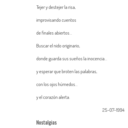
Tejer y destejer la risa,
improvisando cuentos
de finales abiertos…
Buscar el nido originario,
donde guarda sus sueños la inocencia…
y esperar que broten las palabras,
con los ojos húmedos…
y el corazón alerta.
25-07-1994
Nostalgias