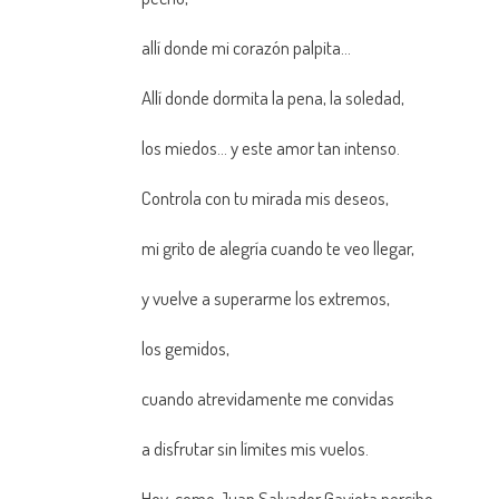
allí donde mi corazón palpita…
Allí donde dormita la pena, la soledad,
los miedos… y este amor tan intenso.
Controla con tu mirada mis deseos,
mi grito de alegría cuando te veo llegar,
y vuelve a superarme los extremos,
los gemidos,
cuando atrevidamente me convidas
a disfrutar sin límites mis vuelos.
Hoy, como Juan Salvador Gaviota percibo,