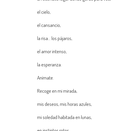
el cielo,
el cansancio,
la risa… los pájaros,
el amor intenso,
la esperanza.
Anímate.
Recoge en mi mirada,
mis deseos, mis horas azules,
mi soledad habitada en lunas,
en instintos rotos,