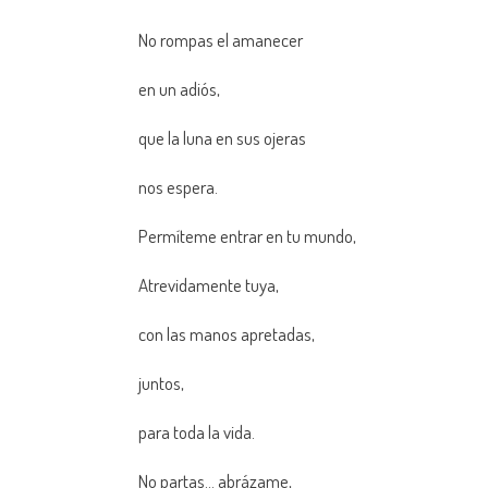
No rompas el amanecer
en un adiós,
que la luna en sus ojeras
nos espera.
Permíteme entrar en tu mundo,
Atrevidamente tuya,
con las manos apretadas,
juntos,
para toda la vida.
No partas… abrázame,