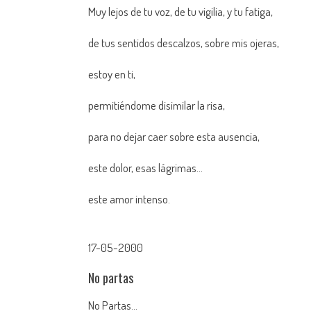
Muy lejos de tu voz, de tu vigilia, y tu fatiga,
de tus sentidos descalzos, sobre mis ojeras,
estoy en ti,
permitiéndome disimilar la risa,
para no dejar caer sobre esta ausencia,
este dolor, esas lágrimas…
este amor intenso.
17-05-2000
No partas
No Partas…