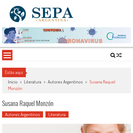
Saltar
al
contenido
SEPA Argentina
Sitio del Conocimiento, Cultura y Arte
Estás aquí
Inicio
>
Literatura
>
Autores Argentinos
>
Susana Raquel
Monzón
Susana Raquel Monzón
Autores Argentinos
Literatura