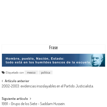
Frase
Etiquetado con
mexico
politica
Navegación
Artículo anterior
2002-2003: evidencias insoslayables en el Partido Justicialista.
de
entradas
Siguiente artículo
1991 – Grupo de los Siete – Saddam Hussein.