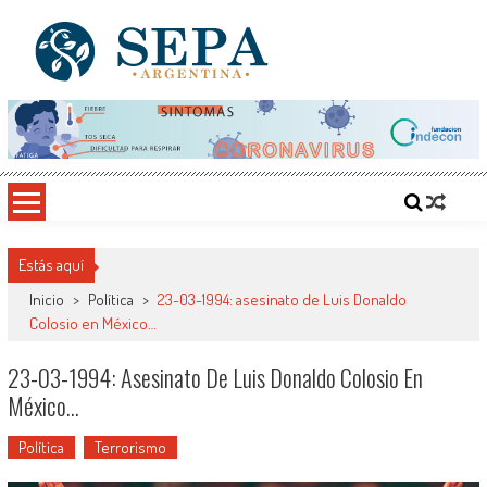
Saltar
al
contenido
SEPA Argentina
Sitio del Conocimiento, Cultura y Arte
Estás aquí
Inicio
>
Política
>
23-03-1994: asesinato de Luis Donaldo
Colosio en México…
23-03-1994: Asesinato De Luis Donaldo Colosio En
México…
Política
Terrorismo